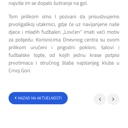
najviše im se dopalo šutiranje na gol.
Tom prilikom smo I pozvani da prisustvujemo
prvoligaškoj utakmici, gdje će uz navijanjene naše
djece i mladih fudbaleri „Lovćen“ imati veći motiv
za pobjedu. Korisnicima Dnevnog centra su ovom
prilikom uručeni i prigodni pokloni, šalovi i
fudbalske lopte, od kojih jednu krase potpisi
prvotimaca i stručnog štaba najstarijeg kluba u
Crnoj Gori.
NAZAD NA AKTUELNOSTI