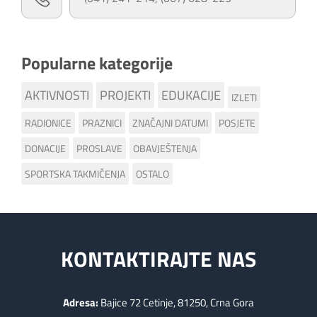
Popularne kategorije
AKTIVNOSTI
PROJEKTI
EDUKACIJE
IZLETI
RADIONICE
PRAZNICI
ZNAČAJNI DATUMI
POSJETE
DONACIJE
PROSLAVE
OBAVJEŠTENJA
SPORTSKA TAKMIČENJA
OSTALO
KONTAKTIRAJTE NAS
Adresa:
Bajice 72 Cetinje, 81250, Crna Gora