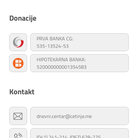
Donacije
PRVA BANKA CG:
535-13524-53
HIPOTEKARNA BANKA:
520000000001354583
Kontakt
dnevni.centar@cetinje.me
(041) 241-214, (067) 628-225