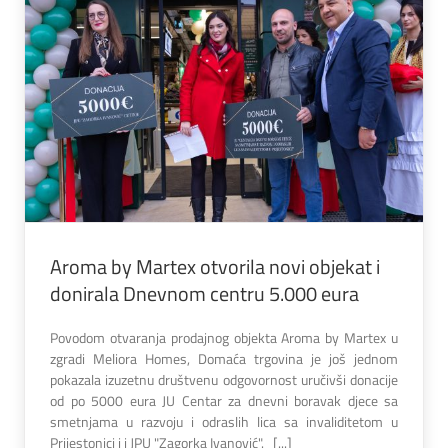
Aroma by Martex otvorila novi objekat i
donirala Dnevnom centru 5.000 eura
Povodom otvaranja prodajnog objekta Aroma by Martex u
zgradi Meliora Homes, Domaća trgovina je još jednom
pokazala izuzetnu društvenu odgovornost uručivši donacije
od po 5000 eura JU Centar za dnevni boravak djece sa
smetnjama u razvoju i odraslih lica sa invaliditetom u
Prijestonici i i JPU "Zagorka Ivanović". [...]