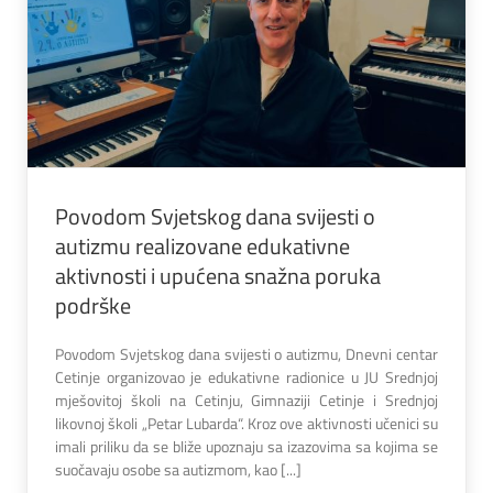
Povodom Svjetskog dana svijesti o
autizmu realizovane edukativne
aktivnosti i upućena snažna poruka
podrške
Povodom Svjetskog dana svijesti o autizmu, Dnevni centar
Cetinje organizovao je edukativne radionice u JU Srednjoj
mješovitoj školi na Cetinju, Gimnaziji Cetinje i Srednjoj
likovnoj školi „Petar Lubarda“. Kroz ove aktivnosti učenici su
imali priliku da se bliže upoznaju sa izazovima sa kojima se
suočavaju osobe sa autizmom, kao [...]