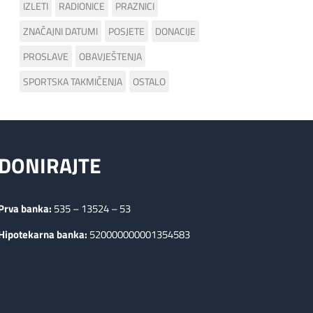
IZLETI
RADIONICE
PRAZNICI
ZNAČAJNI DATUMI
POSJETE
DONACIJE
PROSLAVE
OBAVJEŠTENJA
SPORTSKA TAKMIČENJA
OSTALO
DONIRAJTE
Prva banka:
535 – 13524 – 53
Hipotekarna banka:
520000000001354583