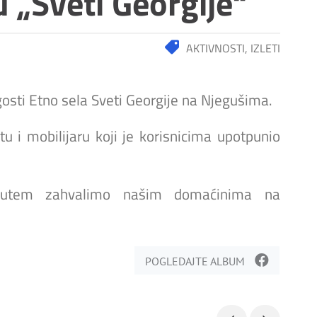
u „Sveti Georgije“
AKTIVNOSTI
,
IZLETI
i gosti Etno sela Sveti Georgije na Njegušima.
tu i mobilijaru koji je korisnicima upotpunio
 putem zahvalimo našim domaćinima na
POGLEDAJTE ALBUM