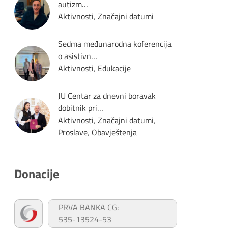
autizm…
Aktivnosti
,
Značajni datumi
Sedma međunarodna koferencija
o asistivn…
Aktivnosti
,
Edukacije
JU Centar za dnevni boravak
dobitnik pri…
Aktivnosti
,
Značajni datumi
,
Proslave
,
Obavještenja
Donacije
PRVA BANKA CG:
535-13524-53