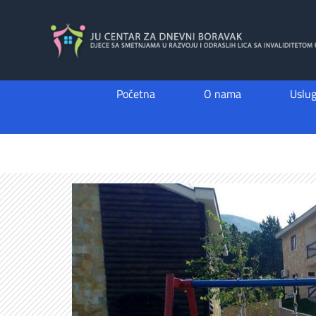
Skip
to
content
Početna
O nama
Uslu