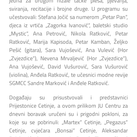
jedna za drugom nizale tačke plesa, pjevanja,
sviranja, recitacije i brojne druge. U programu su
učestvovali: Stefana Jočić sa numerom „Petar Pan“,
djeca iz vrtića „Zagorka Ivanović“, baletski studio
„Mystic“, Ana Petrović, Nikola Ratković, Petar
Ratković, Marija Kapisoda, Petar Kamban, Željko
Pešić (gitara), Sara Vujošević, Ana Vulević (Hor
„Zvjezdice“), Nevena Mrvaljević (Hor „Zvjezdice“),
Ana Vujošević, David Vušurović, Sara Vušurović
(violina), Anđela Ratković, te učesnici modne revije
SGMCC Sandre Marković i Anđele Ratković.
Događaju su prisustvovali i predstavnici
Prijestonice Cetinje, a ovom prilikom JU Centru za
dnevni boravak uručeni su i prigodni pokloni, za
koje su se pobrinuli: „Martex“ Cetinje, „Pegazus“
Cetinje, cvjećara „Bonsai“ Cetinje, Aleksandar