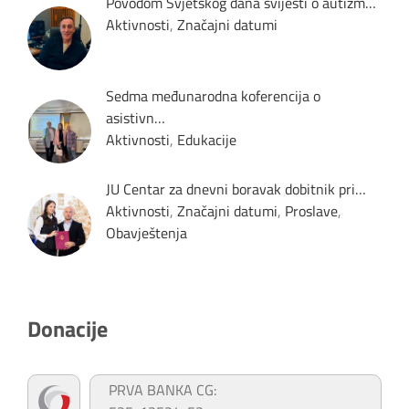
Povodom Svjetskog dana svijesti o autizm…
Aktivnosti
,
Značajni datumi
Sedma međunarodna koferencija o
asistivn…
Aktivnosti
,
Edukacije
JU Centar za dnevni boravak dobitnik pri…
Aktivnosti
,
Značajni datumi
,
Proslave
,
Obavještenja
Donacije
PRVA BANKA CG: