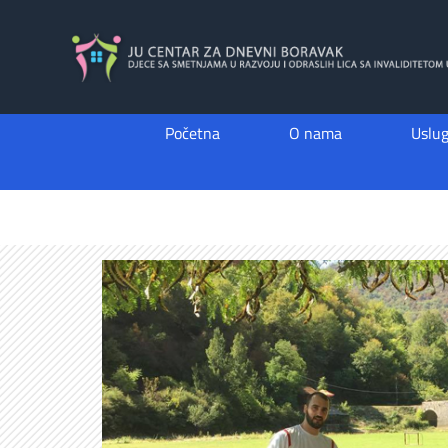
Skip
to
content
Početna
O nama
Uslu