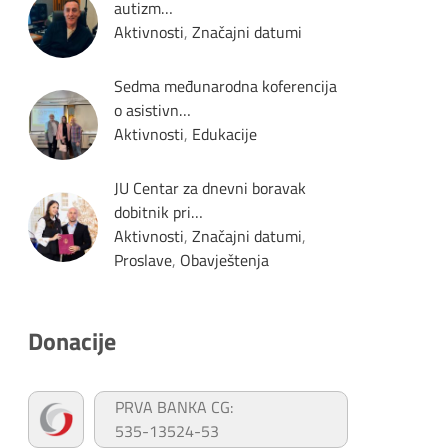
autizm…
Aktivnosti
,
Značajni datumi
Sedma međunarodna koferencija
o asistivn…
Aktivnosti
,
Edukacije
JU Centar za dnevni boravak
dobitnik pri…
Aktivnosti
,
Značajni datumi
,
Proslave
,
Obavještenja
Donacije
PRVA BANKA CG:
535-13524-53