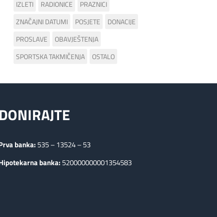
IZLETI
RADIONICE
PRAZNICI
ZNAČAJNI DATUMI
POSJETE
DONACIJE
PROSLAVE
OBAVJEŠTENJA
SPORTSKA TAKMIČENJA
OSTALO
DONIRAJTE
Prva banka:
535 – 13524 – 53
Hipotekarna banka:
520000000001354583