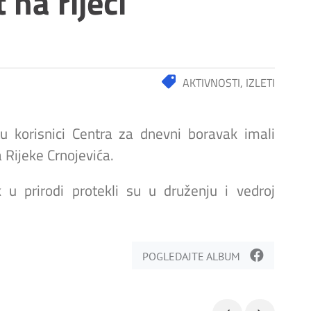
 na rijeci
AKTIVNOSTI
,
IZLETI
 korisnici Centra za dnevni boravak imali
 Rijeke Crnojevića.
k u prirodi protekli su u druženju i vedroj
POGLEDAJTE ALBUM