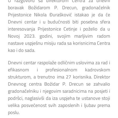
U razgovoru sa direktorom Centra za dnevni
boravak Božidarom P. Drecun, gradonačelnik
Prijestonice Nikola Đurašković istakao je da će
Dnevni centar i u budućnosti biti posebna sfera
interesovanja Prijestonice Cetinje i poželio da u
Novoj 2023. godini, svojim marljivim radom
nastave uspješnu misiju rada sa korisnicima Centra
kao i do sada.
Dnevni centar raspolaže odličnim uslovima za rad i
efikasnom i profesionalnom kadrovskom
strukturom, a trenutno ima 27 korisnika. Direktor
Dnevnog centra Božidar P. Drecun se zahvalio
gradonačelniku i njegovim saradnicima na posjeti i
podršci, naglasivši da iza uspjeha te ustanove stoji
velika posvećenost svih zaposlenih i ljubav prema
poslu.