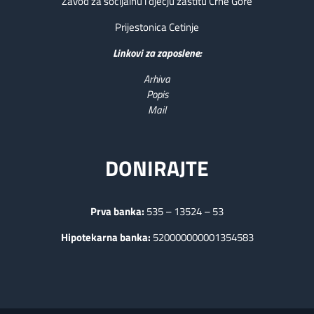
Zavod za socijalnu i dječju zaštitu Crne Gore
Prijestonica Cetinje
Linkovi za zaposlene:
Arhiva
Popis
Mail
DONIRAJTE
Prva banka:
535 – 13524 – 53
Hipotekarna banka:
520000000001354583