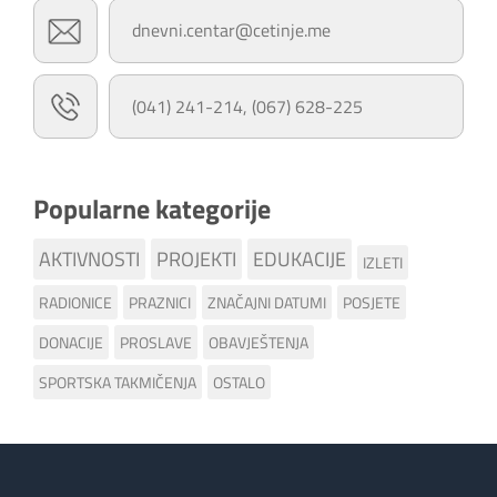
dnevni.centar@cetinje.me
(041) 241-214, (067) 628-225
Popularne kategorije
AKTIVNOSTI
PROJEKTI
EDUKACIJE
IZLETI
RADIONICE
PRAZNICI
ZNAČAJNI DATUMI
POSJETE
DONACIJE
PROSLAVE
OBAVJEŠTENJA
SPORTSKA TAKMIČENJA
OSTALO