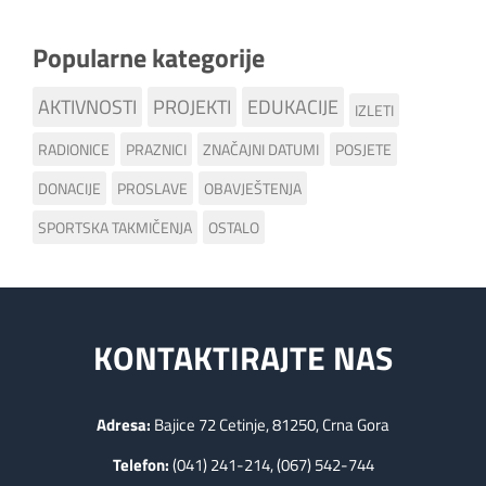
Popularne kategorije
AKTIVNOSTI
PROJEKTI
EDUKACIJE
IZLETI
RADIONICE
PRAZNICI
ZNAČAJNI DATUMI
POSJETE
DONACIJE
PROSLAVE
OBAVJEŠTENJA
SPORTSKA TAKMIČENJA
OSTALO
KONTAKTIRAJTE NAS
Adresa:
Bajice 72 Cetinje, 81250, Crna Gora
Telefon:
(041) 241-214, (067) 542-744