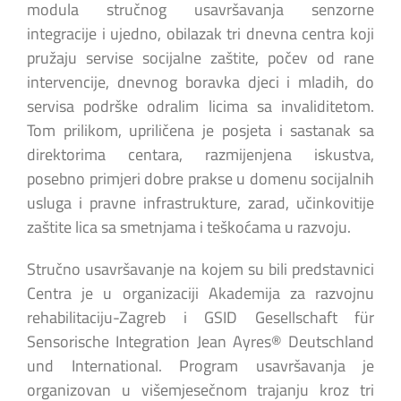
modula stručnog usavršavanja senzorne
integracije i ujedno, obilazak tri dnevna centra koji
pružaju servise socijalne zaštite, počev od rane
intervencije, dnevnog boravka djeci i mladih, do
servisa podrške odralim licima sa invaliditetom.
Tom prilikom, upriličena je posjeta i sastanak sa
direktorima centara, razmijenjena iskustva,
posebno primjeri dobre prakse u domenu socijalnih
usluga i pravne infrastrukture, zarad, učinkovitije
zaštite lica sa smetnjama i teškoćama u razvoju.
Stručno usavršavanje na kojem su bili predstavnici
Centra je u organizaciji Akademija za razvojnu
rehabilitaciju-Zagreb i GSID Gesellschaft für
Sensorische Integration Jean Ayres® Deutschland
und International. Program usavršavanja je
organizovan u višemjesečnom trajanju kroz tri