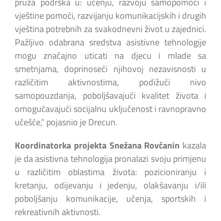
pruža podrška u: učenju, razvoju samopomoći i
vještine pomoći, razvijanju komunikacijskih i drugih
vještina potrebnih za svakodnevni život u zajednici.
Pažljivo odabrana sredstva asistivne tehnologije
mogu značajno uticati na djecu i mlade sa
smetnjama, doprinoseći njihovoj nezavisnosti u
različitim aktivnostima, podižući nivo
samopouzdanja, poboljšavajući kvalitet života i
omogućavajući socijalnu uključenost i ravnopravno
učešće,” pojasnio je Drecun.
Koordinatorka projekta Snežana Rovčanin
kazala
je da asistivna tehnologija pronalazi svoju primjenu
u različitim oblastima života: pozicioniranju i
kretanju, odijevanju i jedenju, olakšavanju i/ili
poboljšanju komunikacije, učenja, sportskih i
rekreativnih aktivnosti.