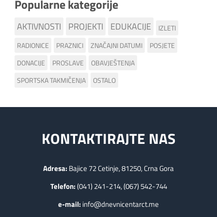
Popularne kategorije
AKTIVNOSTI
PROJEKTI
EDUKACIJE
IZLETI
RADIONICE
PRAZNICI
ZNAČAJNI DATUMI
POSJETE
DONACIJE
PROSLAVE
OBAVJEŠTENJA
SPORTSKA TAKMIČENJA
OSTALO
KONTAKTIRAJTE NAS
Adresa:
Bajice 72 Cetinje, 81250, Crna Gora
Telefon:
(041) 241-214, (067) 542-744
e-mail:
info@dnevnicentarct.me